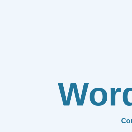
Wor
Co