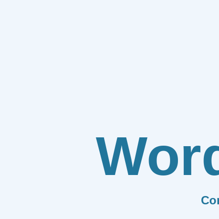
Wor
Co