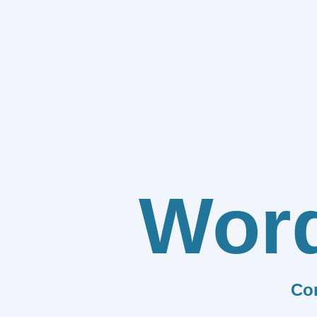
Wor
Co