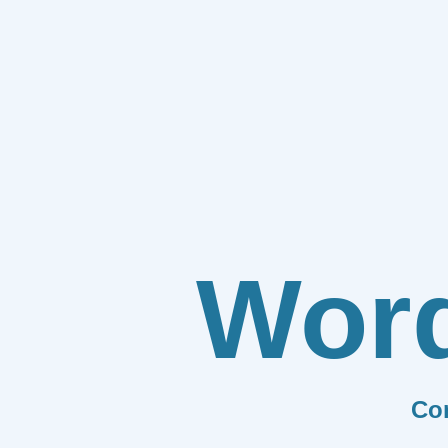
Wor
Co