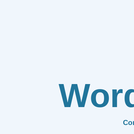
Wor
Co