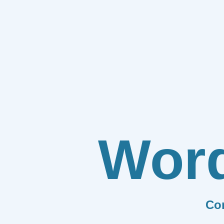
Wor
Co